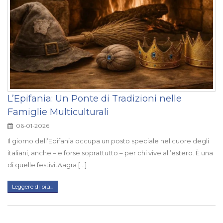
L’Epifania: Un Ponte di Tradizioni nelle
Famiglie Multiculturali
06-01-2026
Il giorno dell’Epifania occupa un posto speciale nel cuore degli
italiani, anche – e forse soprattutto – per chi vive all’estero. È una
di quelle festivit&agra [...]
Leggere di più...