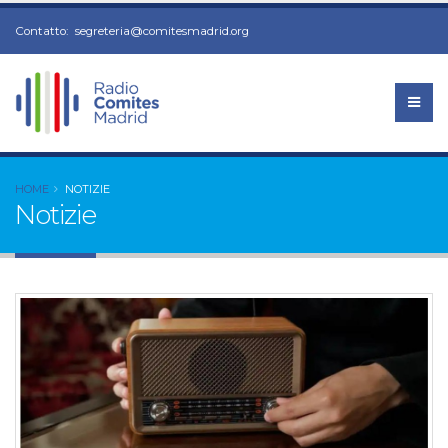
Contatto:
segreteria@comitesmadrid.org
HOME
NOTIZIE
Notizie