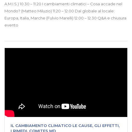
A.M.I.S.) 10.30 – 11.20 I cambiamenti climatici – Cosa accade nel
Mondo? (Matteo Miluzio) 11.20 – 12.00 Dal globale al locale:
Europa, Italia, Marche (Fulvio Marelli) 12.00 – 12.30 Q&A e chiusura
evento
IL CAMBIAMENTO CLIMATICO LE CAUSE, GLI EFFETTI,
I RIMEDI. COMITES MD