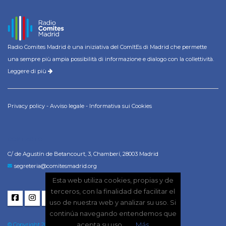
Radio Comites Madrid è una iniziativa del ComItEs di Madrid che permette
una sempre più ampia possibilità di informazione e dialogo con la collettività.
Leggere di più
Privacy policy
-
Avviso legale
-
Informativa sui Cookies
CONTACTO
C/ de Agustín de Betancourt, 3, Chamberí, 28003 Madrid
segreteria@comitesmadrid.org
Esta web utiliza cookies, propias y de
terceros, con la finalidad de facilitar el
uso de nuestra web y analizar su uso. Si
continúa navegando entendemos que
acepta su uso.
Más
© Copyright 2026 Radio Comites Madrid. Tutti i diritti riservati.