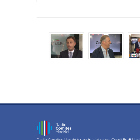
Radio Comites Madrid è una iniziativa del ComItEs di Mad