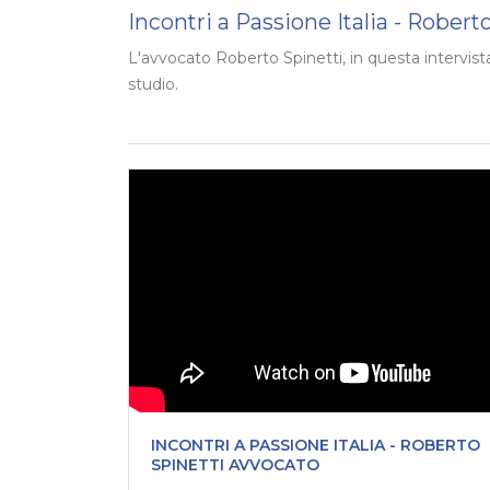
Incontri a Passione Italia - Rober
L'avvocato Roberto Spinetti, in questa intervista
studio.
INCONTRI A PASSIONE ITALIA - ROBERTO
SPINETTI AVVOCATO