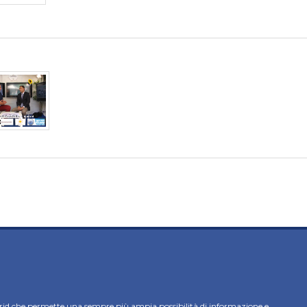
rid che permette una sempre più ampia possibilità di informazione e