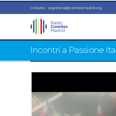
Contatto:
segreteria@comitesmadrid.org
Incontri a Passione Ita