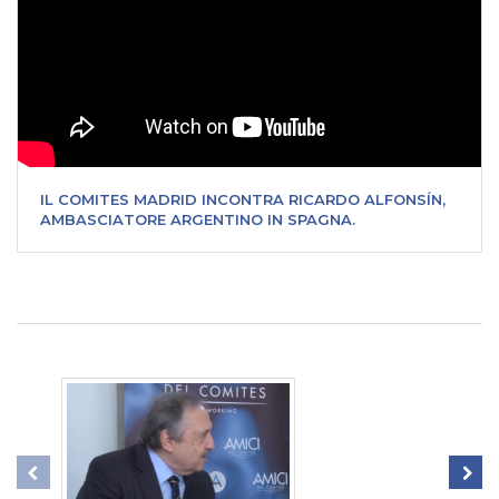
IL COMITES MADRID INCONTRA RICARDO ALFONSÍN,
AMBASCIATORE ARGENTINO IN SPAGNA.