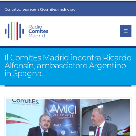
Contatto:
segreteria@comitesmadrid.org
Il ComItEs Madrid incontra Ricardo
Alfonsín, ambasciatore Argentino
in Spagna.