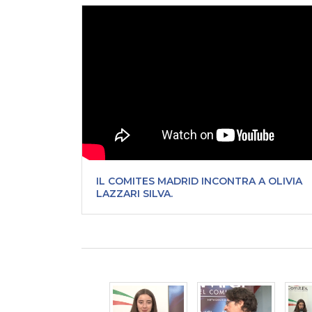
IL COMITES MADRID INCONTRA A OLIVIA
LAZZARI SILVA.