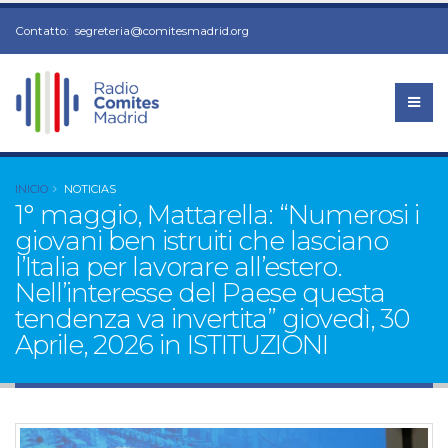
Contatto:
segreteria@comitesmadrid.org
INICIO
NOTICIAS
1° maggio, Mattarella: “Numerosi i
giovani ben istruiti che lasciano
l’Italia per lavorare all’estero.
Nell’interesse del Paese questa
tendenza va invertita” giovedì, 30
Aprile, 2026 in ISTITUZIONI