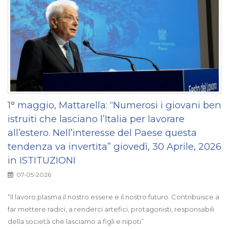
1° maggio, Mattarella: “Numerosi i giovani ben
istruiti che lasciano l’Italia per lavorare
all’estero. Nell’interesse del Paese questa
tendenza va invertita” giovedì, 30 Aprile, 2026
in ISTITUZIONI
07-05-2026
“Il lavoro plasma il nostro essere e il nostro futuro. Contribuisce a
far mettere radici, a renderci artefici, protagonisti, responsabili
della società che lasciamo a figli e nipoti”