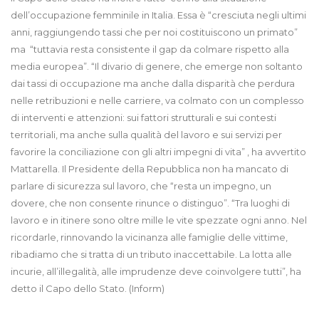
dell’occupazione femminile in Italia. Essa è “cresciuta negli ultimi
anni, raggiungendo tassi che per noi costituiscono un primato”
ma “tuttavia resta consistente il gap da colmare rispetto alla
media europea”. “Il divario di genere, che emerge non soltanto
dai tassi di occupazione ma anche dalla disparità che perdura
nelle retribuzioni e nelle carriere, va colmato con un complesso
di interventi e attenzioni: sui fattori strutturali e sui contesti
territoriali, ma anche sulla qualità del lavoro e sui servizi per
favorire la conciliazione con gli altri impegni di vita” , ha avvertito
Mattarella. Il Presidente della Repubblica non ha mancato di
parlare di sicurezza sul lavoro, che “resta un impegno, un
dovere, che non consente rinunce o distinguo”. “Tra luoghi di
lavoro e in itinere sono oltre mille le vite spezzate ogni anno. Nel
ricordarle, rinnovando la vicinanza alle famiglie delle vittime,
ribadiamo che si tratta di un tributo inaccettabile. La lotta alle
incurie, all’illegalità, alle imprudenze deve coinvolgere tutti”, ha
detto il Capo dello Stato. (Inform)