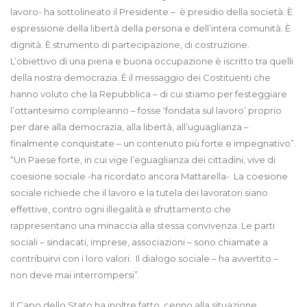
lavoro- ha sottolineato il Presidente – è presidio della società. È
espressione della libertà della persona e dell’intera comunità. È
dignità. È strumento di partecipazione, di costruzione.
L’obiettivo di una piena e buona occupazione è iscritto tra quelli
della nostra democrazia. È il messaggio dei Costituenti che
hanno voluto che la Repubblica – di cui stiamo per festeggiare
l’ottantesimo compleanno – fosse ‘fondata sul lavoro’ proprio
per dare alla democrazia, alla libertà, all’uguaglianza –
finalmente conquistate – un contenuto più forte e impegnativo”.
“Un Paese forte, in cui vige l’eguaglianza dei cittadini, vive di
coesione sociale -ha ricordato ancora Mattarella- La coesione
sociale richiede che il lavoro e la tutela dei lavoratori siano
effettive, contro ogni illegalità e sfruttamento che
rappresentano una minaccia alla stessa convivenza. Le parti
sociali – sindacati, imprese, associazioni – sono chiamate a
contribuirvi con i loro valori. Il dialogo sociale – ha avvertito –
non deve mai interrompersi”.
Il Capo dello Stato ha inoltre fatto cenno alla situazione